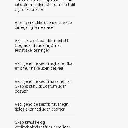
dit drømmeudendørsrum med stil
og funktionalitet
Blomsterkrukke udendørs: Skab
din egen grønne oase
Skjul skraldespanden med stil:
Opgrader dit udemiljø med
æstetiske løsninger
Vedligeholdelsesfri højbede: Skab
en smuk have uden besvær
Vedligeholdelsesfri havemøbler:
Skab et stilfuldt uderum uden
besvær
Vedligeholdelsesfrit havehegn:
tidløs skønhed uden besvær
Skab smukke og
vedligeholdelsesfrie udemiljøer