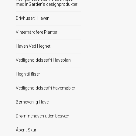
med InGarden's designprodukter
Drivhuse til Haven
Vinterhårdføre Planter
Haven Ved Hegnet
Vedligeholdelsesfri Haveplan
Hegn til fliser
Vedligeholdelsesfri havemøbler
Børnevenlig Have
Drømmehaven uden besvær
Åbent Skur