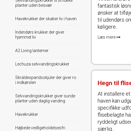
Selvvandingskrukker til smukke
fantastisk løsn
planter uden besvær
ønsker at tilfø
Havekrukker der skaber liv i haven
til udendørs om
køligere...
Indendørs krukker der giver
hjemmet liv
Læs mere
A2 Living lanterner
Lechuza selvvandingskrukker
Skraldespandsskjuler der giver ro
Hegn til flis
i indkørslen
At installere et
Selvvandingskrukker giver sunde
haven kan udg
planter uden daglig vanding
specifikke udf
flisebelagte h
Havekrukker
ryddeligt uds
Højbede vedligeholdelsesfri
særlig...