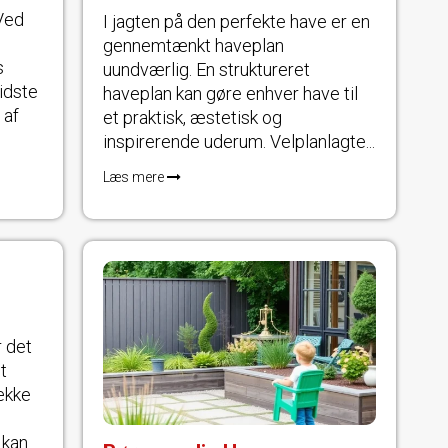
Ved
I jagten på den perfekte have er en
gennemtænkt haveplan
s
uundværlig. En struktureret
idste
haveplan kan gøre enhver have til
 af
et praktisk, æstetisk og
inspirerende uderum. Velplanlagte...
Læs mere
r det
t
ække
 kan