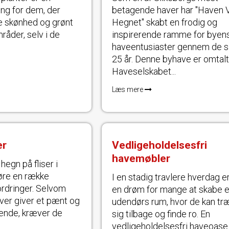
ing for dem, der
betagende haver har "Haven 
je skønhed og grønt
Hegnet" skabt en frodig og
råder, selv i de
inspirerende ramme for byen
haveentusiaster gennem de s
25 år. Denne byhave er omtalt
Haveselskabet...
Læs mere
er
Vedligeholdelsesfri
havemøbler
 hegn på fliser i
øre en række
I en stadig travlere hverdag e
ordringer. Selvom
en drøm for mange at skabe e
aver giver et pænt og
udendørs rum, hvor de kan tr
eende, kræver de
sig tilbage og finde ro. En
vedligeholdelsesfri haveoase