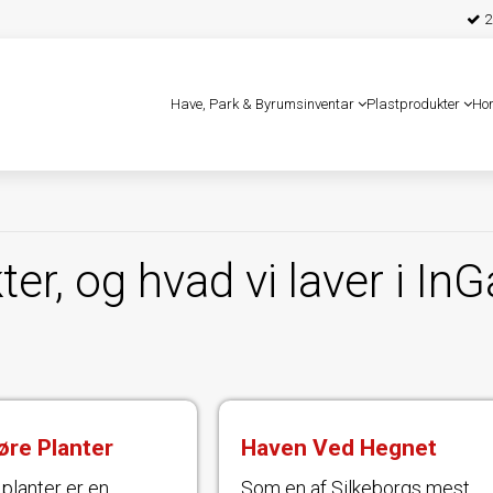
25
Have, Park & Byrumsinventar
Plastprodukter
Ho
r, og hvad vi laver i In
øre Planter
Haven Ved Hegnet
 planter er en
Som en af Silkeborgs mest