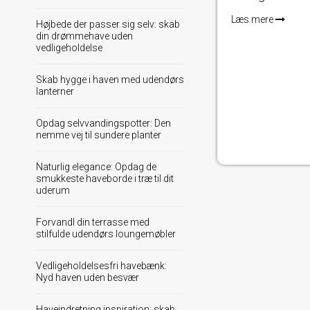
Læs mere
Højbede der passer sig selv: skab
din drømmehave uden
vedligeholdelse
Skab hygge i haven med udendørs
lanterner
Opdag selvvandingspotter: Den
nemme vej til sundere planter
Naturlig elegance: Opdag de
smukkeste haveborde i træ til dit
uderum
Forvandl din terrasse med
stilfulde udendørs loungemøbler
Vedligeholdelsesfri havebænk:
Nyd haven uden besvær
Haveindretning inspiration: skab