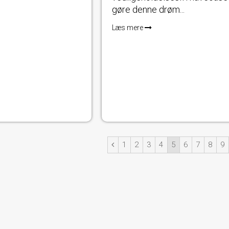
gøre denne drøm...
Læs mere
1
2
3
4
5
6
7
8
9