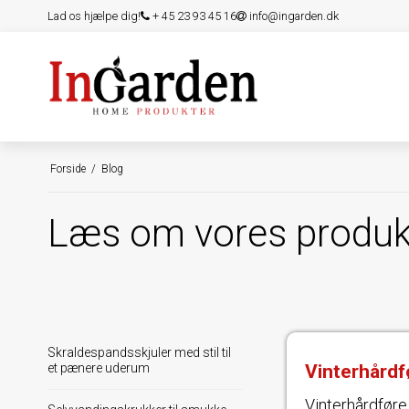
Lad os hjælpe dig!
+ 45 23 93 45 16
info@ingarden.dk
Forside
/
Blog
Læs om vores produkte
Skraldespandsskjuler med stil til
et pænere uderum
Vinterhårdf
Vinterhårdføre