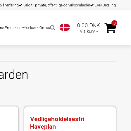
 år erfaring
Salg til private, offentlige og virksomheder
EAN Betaling
0
0,00 DKK
me Produkter
Ydelser
Om os
Vis kurv
Garden
Vedligeholdelsesfri
Haveplan