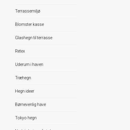
Terrassemiljø
Blomster kasse
Glashegn til terrasse
Retex
Uderum i haven
Træhegn
Hegn ideer
Børnevenlig have
Tokyo hegn