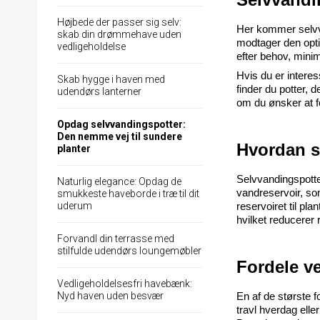
Højbede der passer sig selv:
Her kommer selvvan
skab din drømmehave uden
modtager den opt
vedligeholdelse
efter behov, minim
Hvis du er interes
Skab hygge i haven med
finder du potter, 
udendørs lanterner
om du ønsker at fo
Opdag selvvandingspotter:
Den nemme vej til sundere
Hvordan s
planter
Selvvandingspotter
Naturlig elegance: Opdag de
vandreservoir, so
smukkeste haveborde i træ til dit
uderum
reservoiret til pl
hvilket reducerer 
Forvandl din terrasse med
stilfulde udendørs loungemøbler
Fordele v
Vedligeholdelsesfri havebænk:
Nyd haven uden besvær
En af de største f
travl hverdag ell