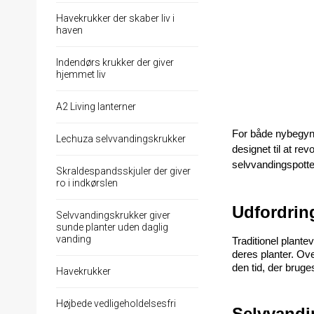
Havekrukker der skaber liv i
haven
Indendørs krukker der giver
hjemmet liv
A2 Living lanterner
For både nybegynd
Lechuza selvvandingskrukker
designet til at re
selvvandingspotte
Skraldespandsskjuler der giver
ro i indkørslen
Udfordrin
Selvvandingskrukker giver
sunde planter uden daglig
vanding
Traditionel plante
deres planter. Ov
den tid, der bru
Havekrukker
Højbede vedligeholdelsesfri
Selvvandi