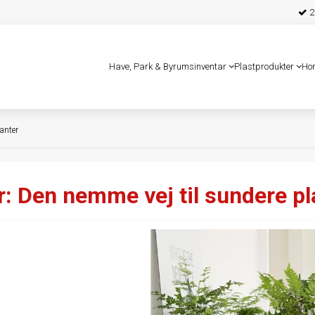
25
Have, Park & Byrumsinventar
Plastprodukter
Ho
anter
: Den nemme vej til sundere pl