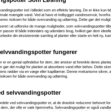
dingspotter ind i billedet som en effektiv løsning. De er ikke kun tid
imale mængde vand. Ved at have et indbygget vandreservoir, hvorfr
eres risikoen for både overvanding og udtørring. Dette gør det muligt 
seret i at udforske de mange muligheder, som selvvandingspotter tilby
der passer til både indendørs og udendørs brug, hvilket gør dem ideelle t
rbedre din eksisterende samling af planter eller starte en helt ny, k
elvvandingspotter fungerer
 er en genial opfindelse for dem, der ønsker at forenkle deres plantep
m gør det muligt for planten at absorbere vand efter behov. Dette ske
antens rødder via en væge eller kapillærrør. Denne mekanisme sikrer, 
risikoen for både overvanding og udtørring.
ed selvvandingspotter
ordele ved selvvandingspotter er, at de drastisk reducerer behovet fo
er dem, der ofte er væk hjemmefra. Selvvandingspotter er også vandb