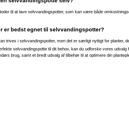
 en selvvandingspotte selv?
toder til at lave selvvandingspotter, som kan være både omkostningsef
er er bedst egnet til selvvandingspotter?
kan trives i selvvandingspotter, men det er særligt nyttigt for planter,
erfekte selvvandingspotte til dit behov, kan du udforske vores udvalg 
ørs brug, samt et bredt udvalg af tilbehør til at optimere din planteple