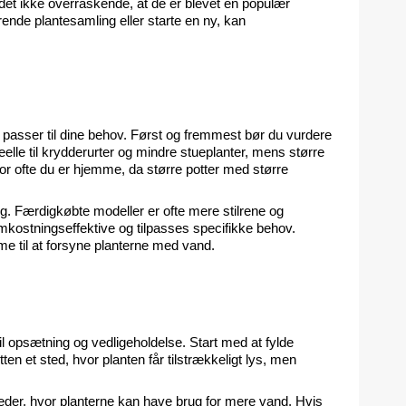
et ikke overraskende, at de er blevet en populær 
ende plantesamling eller starte en ny, kan 
n passer til dine behov. Først og fremmest bør du vurdere 
deelle til krydderurter og mindre stueplanter, mens større 
or ofte du er hjemme, da større potter med større 
. Færdigkøbte modeller er ofte mere stilrene og 
stningseffektive og tilpasses specifikke behov. 
sme til at forsyne planterne med vand.
til opsætning og vedligeholdelse. Start med at fylde 
ten et sted, hvor planten får tilstrækkeligt lys, men 
der, hvor planterne kan have brug for mere vand. Hvis 