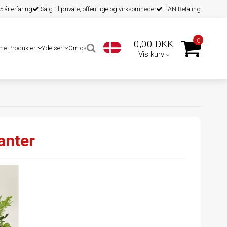
 år erfaring
Salg til private, offentlige og virksomheder
EAN Betaling
0
0,00 DKK
me Produkter
Ydelser
Om os
Vis kurv
anter