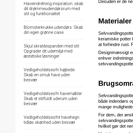
Desuden er de nem
Haveindretning inspiration: skab
dit drømmeudendørsrum med
stil og funktionalitet
Materiale
Blomsterkrukke udendørs: Skab
din egen grønne oase
Selvvandingspotter
keramiske potter k
at forhindre rust.
Skjul skraldespanden med stil:
Opgrader dit udemiljø med
Designmæssigt er se
æstetiske løsninger
enhver indretnings
selvvandingspotte
Vedligeholdelsesfri højbede:
Skab en smuk have uden
besvær
Brugsområ
Vedligeholdelsesfri havemøbler:
Selvvandingspotter 
Skab et stilfuldt uderum uden
både indendørs og 
besvær
mange muligheder,
For dem, der ønsk
Vedligeholdelsesfrit havehegn:
selvvandingspotte
tidløs skønhed uden besvær
hvilket gør det n