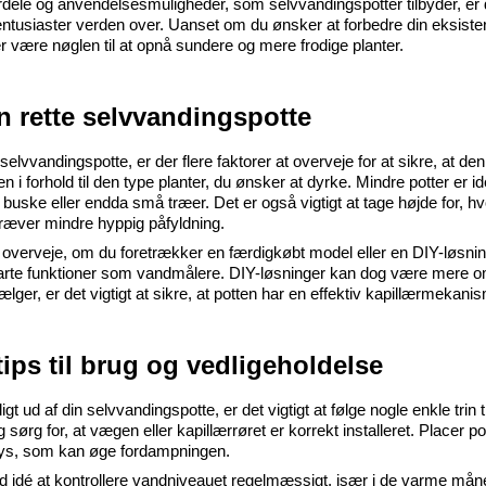
ele og anvendelsesmuligheder, som selvvandingspotter tilbyder, er d
entusiaster verden over. Uanset om du ønsker at forbedre din eksister
r være nøglen til at opnå sundere og mere frodige planter.
n rette selvvandingspotte
elvvandingspotte, er der flere faktorer at overveje for at sikre, at de
n i forhold til den type planter, du ønsker at dyrke. Mindre potter er i
uske eller endda små træer. Det er også vigtigt at tage højde for, hv
ræver mindre hyppig påfyldning.
overveje, om du foretrækker en færdigkøbt model eller en DIY-løsning
e funktioner som vandmålere. DIY-løsninger kan dog være mere omko
ger, er det vigtigt at sikre, at potten har en effektiv kapillærmekani
tips til brug og vedligeholdelse
gt ud af din selvvandingspotte, er det vigtigt at følge nogle enkle trin 
sørg for, at vægen eller kapillærrøret er korrekt installeret. Placer pot
lys, som kan øge fordampningen.
d idé at kontrollere vandniveauet regelmæssigt, især i de varme måne