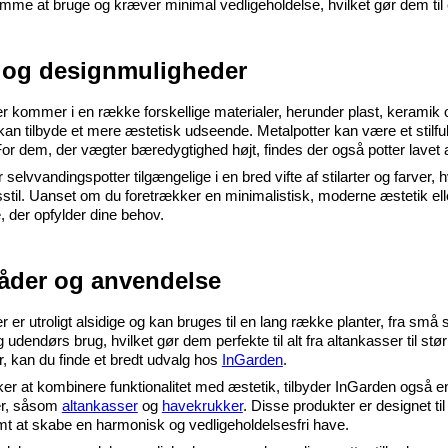
me at bruge og kræver minimal vedligeholdelse, hvilket gør dem til et
r og designmuligheder
 kommer i en række forskellige materialer, herunder plast, keramik og
an tilbyde et mere æstetisk udseende. Metalpotter kan være et stilfuld
 For dem, der vægter bæredygtighed højt, findes der også potter lavet 
lvvandingspotter tilgængelige i en bred vifte af stilarter og farver, hv
stil. Uanset om du foretrækker en minimalistisk, moderne æstetik eller 
, der opfylder dine behov.
der og anvendelse
er utroligt alsidige og kan bruges til en lang række planter, fra små st
udendørs brug, hvilket gør dem perfekte til alt fra altankasser til stør
 kan du finde et bredt udvalg hos 
InGarden
.
er at kombinere funktionalitet med æstetik, tilbyder InGarden også
r, såsom 
altankasser
 og 
havekrukker
. Disse produkter er designet ti
emt at skabe en harmonisk og vedligeholdelsesfri have.