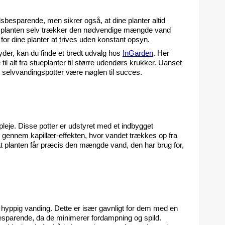
sbesparende, men sikrer også, at dine planter altid 
a planten selv trækker den nødvendige mængde vand 
for dine planter at trives uden konstant opsyn.
der, kan du finde et bredt udvalg hos 
InGarden
. Her 
il alt fra stueplanter til større udendørs krukker. Uanset 
an selvvandingspotter være nøglen til succes.
leje. Disse potter er udstyret med et indbygget 
r gennem kapillær-effekten, hvor vandet trækkes op fra 
at planten får præcis den mængde vand, den har brug for, 
r hyppig vanding. Dette er især gavnligt for dem med en 
esparende, da de minimerer fordampning og spild. 