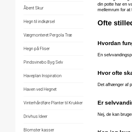
din potte har en v
Åbent Skur
mellemrum for at f
Ofte still
Hegn til indkørsel
Vægmonteret Pergola Træ
Hvordan fun
Hegn på Fliser
En selvvandingspo
Pindsvinebo Byg Selv
Hvor ofte sk
Haveplan Inspiration
Det afhænger af p
Haven ved Hegnet
Er selvvandi
Vinterhårdføre Planter til Krukker
Nej, de kan bruge
Drivhus Ideer
Blomster kasser