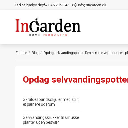
Lad os hjælpe dig!
+ 45 23 93 45 16
info@ingarden.dk
Forside
/
Blog
/
Opdag selvvandingspotter: Den nemme vej til sundere pl
Opdag selvvandingspotter
Skraldespandsskjuler med stil til
et pænere uderum
Selvvandingskrukker til smukke
planter uden besvær