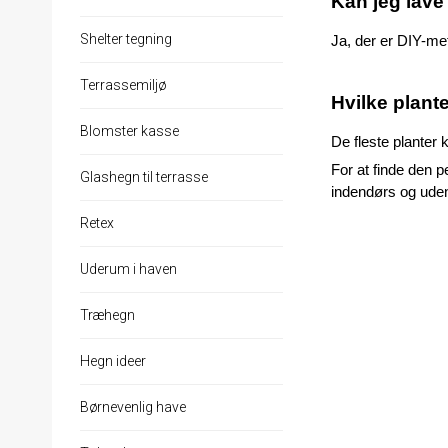
Kan jeg lave
Shelter tegning
Ja, der er DIY-me
Terrassemiljø
Hvilke plant
Blomster kasse
De fleste planter 
For at finde den p
Glashegn til terrasse
indendørs og udend
Retex
Uderum i haven
Træhegn
Hegn ideer
Børnevenlig have