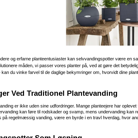
ere og erfarne planteentusiaster kan selvvandingspotter være en sa
volutionere måden, vi passer vores planter på, ved at gøre det betydelig
 kan du vinke farvel til de daglige bekymringer om, hvorvidt dine pla
ger Ved Traditionel Plantevanding
vanding er ikke uden sine udfordringer. Mange planteejere har oplevet 
ervanding kan føre til rodskader og svamp, mens undervanding kan re
ges på regelmæssig vanding, være en byrde i en travl hverdag, hvo
ngspotter Som Løsning