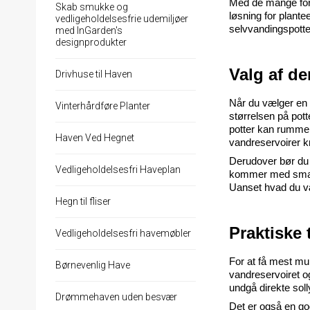
Med de mange ford
Skab smukke og
løsning for plante
vedligeholdelsesfrie udemiljøer
selvvandingspotte
med InGarden's
designprodukter
Valg af de
Drivhuse til Haven
Når du vælger en s
Vinterhårdføre Planter
størrelsen på potte
potter kan rumme b
Haven Ved Hegnet
vandreservoirer k
Derudover bør du 
Vedligeholdelsesfri Haveplan
kommer med smart
Uanset hvad du væl
Hegn til fliser
Praktiske 
Vedligeholdelsesfri havemøbler
For at få mest muli
Børnevenlig Have
vandreservoiret og 
undgå direkte sol
Drømmehaven uden besvær
Det er også en go