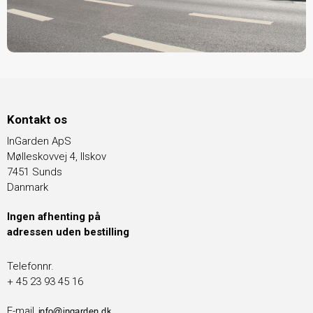
Kontakt os
InGarden ApS
Mølleskovvej 4, Ilskov
7451 Sunds
Danmark
Ingen afhenting på
adressen uden bestilling
Telefonnr.
+ 45 23 93 45 16
E-mail