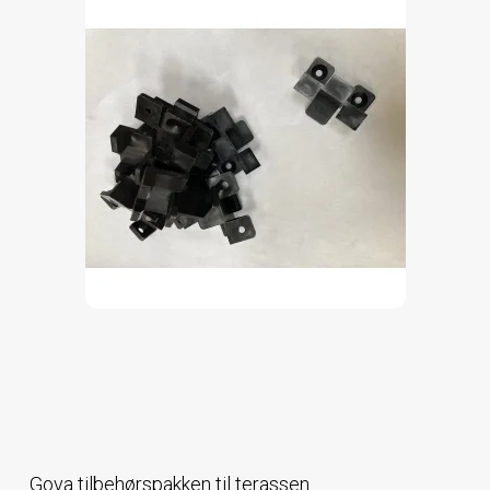
Gova tilbehørspakken til terassen