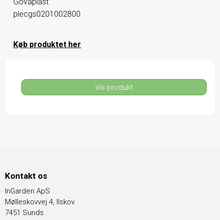
Govaplast
plecgs0201002800
Køb produktet her
Vis produkt
Kontakt os
InGarden ApS
Mølleskovvej 4, Ilskov
7451 Sunds