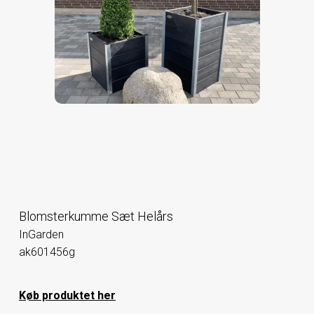
Blomsterkumme Sæt Helårs
InGarden
ak601456g
Køb produktet her