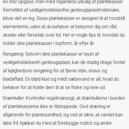
en stor opgave, men med Ingardens udvalg af plantekasser
fremstillet af vedligeholdelsesfrie genbrugsplastmaterialer,
bliver det en leg. Disse plantekasser er designet til at modstå
elementerne, uden at du behøver at bekymre dig om råd,
skader eller farvetab over tid. Her er nogle tips til, hvordan du
holder dine plantekasser i topform, år efter år.
Rengøring: Selvom dine plantekasser er lavet af
vedligeholdelsesfri genbrugsplast, kan de stadig drage fordel
af lejlighedsvis rengøring for at fjerne støv, snavs og
bladaffald. En blød klud og mildt sæbevand er alt, hvad du
behøver for at holde dem til at se friske og rene ud.
Drænhuller: Kontroller regelmæssigt, at drænhullerne i bunden
af plantekasserne ikke er tilstoppede. God dræning er
afgørende for plantesundhed, og ved at sikre, at vandet kan
løbe frit, hjælper du med at forebygge rodrot og andre