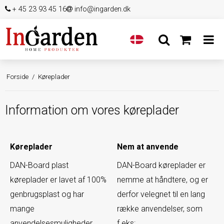
+ 45 23 93 45 16
info@ingarden.dk
Forside
/
Køreplader
Information om vores køreplader
Køreplader
Nem at anvende
DAN-Board plast
DAN-Board køreplader er
køreplader er lavet af 100%
nemme at håndtere, og er
genbrugsplast og har
derfor velegnet til en lang
mange
række anvendelser, som
anvendelsesmuligheder.
f.eks: