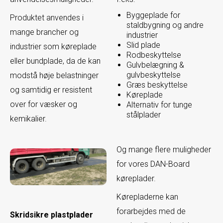
Byggeplade for
Produktet anvendes i
staldbygning og andre
mange brancher og
industrier
Slid plade
industrier som køreplade
Rodbeskyttelse
eller bundplade, da de kan
Gulvbelægning &
gulvbeskyttelse
modstå høje belastninger
Græs beskyttelse
og samtidig er resistent
Køreplade
over for væsker og
Alternativ for tunge
stålplader
kemikalier.
Og mange flere muligheder
for vores DAN-Board
køreplader.​
Kørepladerne kan
forarbejdes med de
Skridsikre plastplader