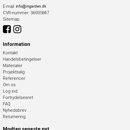
E-mail
CVR-nummer
:
36935847
Sitemap
Information
Kontakt
Handelsbetingelser
Materialer
Projektsalg
Referencer
Om os
Log ind
Fortrydelsesret
FAQ
Nyhedsbrev
Returnering
Modtag seneste nyt