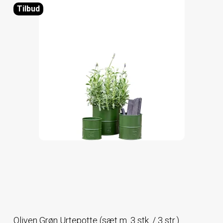
Tilbud
Oliven Grøn Urtepotte (sæt m. 3 stk. / 3 str.)