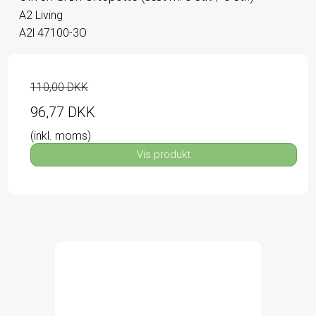
A2 Living
A2l 47100-3O
110,00 DKK
96,77 DKK
(inkl. moms)
Vis produkt