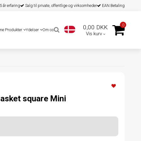
 år erfaring
Salg til private, offentlige og virksomheder
EAN Betaling
0
0,00 DKK
me Produkter
Ydelser
Om os
Vis kurv
basket square Mini