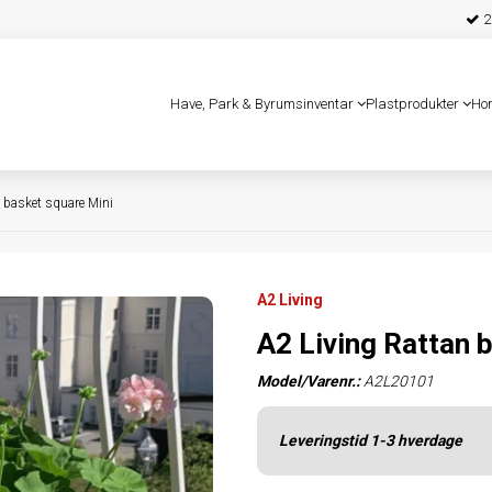
25
Have, Park & Byrumsinventar
Plastprodukter
Ho
n basket square Mini
A2 Living
A2 Living Rattan 
Model/Varenr.:
A2L20101
Leveringstid 1-3 hverdage