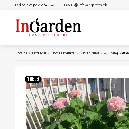
Lad os hjælpe dig!
+ 45 23 93 45 16
info@ingarden.dk
Forside
/
Produkter
/
Home Produkter
/
Rattan kurve
/
A2 Living Ratta
Tilbud