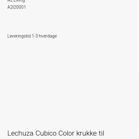
A2 Living
A2l20001
Leveringstid 1-3 hverdage
Lechuza Cubico Color krukke til