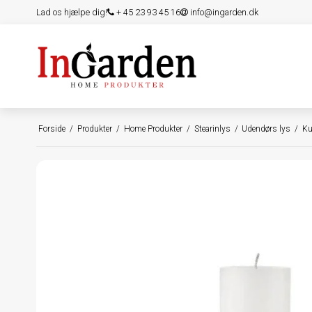
Lad os hjælpe dig!
+ 45 23 93 45 16
info@ingarden.dk
Forside
/
Produkter
/
Home Produkter
/
Stearinlys
/
Udendørs lys
/
Ku