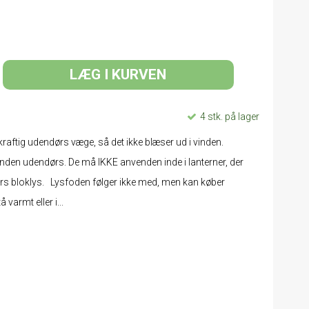
LÆG I KURVEN
4 stk. på lager
raftig udendørs væge, så det ikke blæser ud i vinden.
den udendørs. De må IKKE anvenden inde i lanterner, der
ørs bloklys. Lysfoden følger ikke med, men kan køber
varmt eller i...