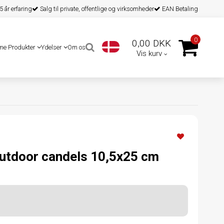
 år erfaring
Salg til private, offentlige og virksomheder
EAN Betaling
0
0,00 DKK
me Produkter
Ydelser
Om os
Vis kurv
Outdoor candels 10,5x25 cm