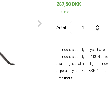
287,50 DKK
(inkl. moms)
Antal:
Udendørs stearinlys Lyset har en k
Udendørs stearinlys må KUN anven
skal bruges et almindelige indend
seperat. Lysene kan IKKE tåle at stå 
Læs mere