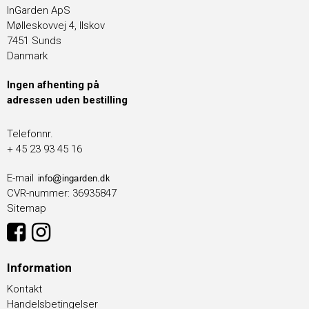
InGarden ApS
Mølleskovvej 4, Ilskov
7451 Sunds
Danmark
Ingen afhenting på
adressen uden bestilling
Telefonnr.
+ 45 23 93 45 16
E-mail
CVR-nummer
:
36935847
Sitemap
Information
Kontakt
Handelsbetingelser