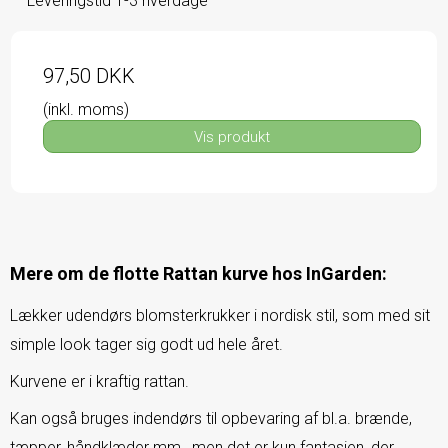
Leveringstid 1-3 hverdage
97,50 DKK
(inkl. moms)
Vis produkt
Mere om de flotte Rattan kurve hos InGarden:
Lækker udendørs blomsterkrukker i nordisk stil, som med sit
simple look tager sig godt ud hele året.
Kurvene er i kraftig rattan.
Kan også bruges indendørs til opbevaring af bl.a. brænde,
tæpper, håndklæder mm., men det er kun fantasien, der