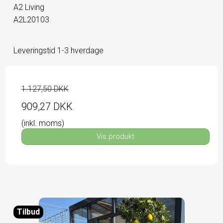
A2 Living
A2L20103
Leveringstid 1-3 hverdage
1.127,50 DKK
909,27 DKK
(inkl. moms)
Vis produkt
Tilbud