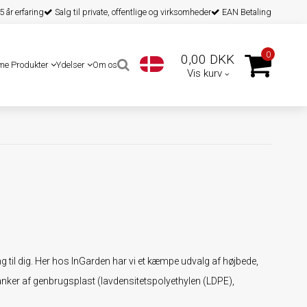
 år erfaring
Salg til private, offentlige og virksomheder
EAN Betaling
0
0,00 DKK
me Produkter
Ydelser
Om os
Vis kurv
ng til dig. Her hos InGarden har vi et kæmpe udvalg af højbede,
lanker af genbrugsplast (lavdensitetspolyethylen (LDPE),