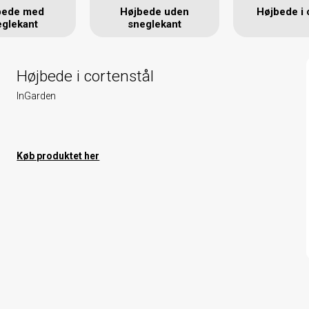
bede med
Højbede uden
Højbede i 
eglekant
sneglekant
Højbede i cortenstål
InGarden
Køb produktet her