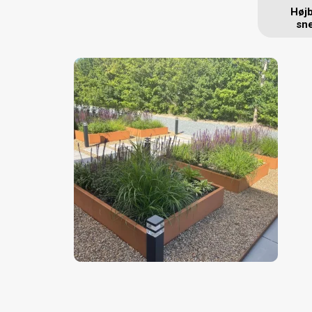
Høj
sn