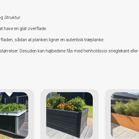
og
Struktur
.
t have en glat overflade.
rfladen, sådan at planken ligner en autentisk træplanke.
 og størrelser. Desuden kan højbedene fås med henholdsvis sneglekant elle