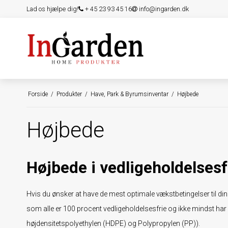
Lad os hjælpe dig!
+ 45 23 93 45 16
info@ingarden.dk
Forside
/
Produkter
/
Have, Park & Byrumsinventar
/
Højbede
Højbede
Højbede i vedligeholdelsesf
Hvis du ønsker at have de mest optimale vækstbetingelser til dine 
som alle er 100 procent vedligeholdelsesfrie og ikke mindst har 
højdensitetspolyethylen (HDPE) og Polypropylen (PP)).