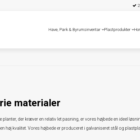
25
Have, Park & Byrumsinventar
Plastprodukter
Ho
rie materialer
planter, der kræver en relativ let pasning, er vores højbede en ideel løsni
en høj kvalitet. Vores højbede er produceret i galvaniseret stål og plastp