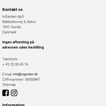
Kontakt os
InGarden ApS
Mølleskovvej 4, Ilskov
7451 Sunds
Danmark
Ingen afhenting på
adressen uden bestilling
Telefonnr.
+ 45 23 93 45 16
E-mail
CVR-nummer
:
36935847
Sitemap
Information