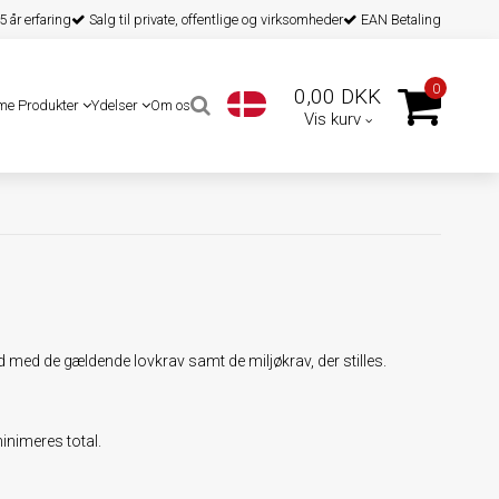
 år erfaring
Salg til private, offentlige og virksomheder
EAN Betaling
0
0,00 DKK
me Produkter
Ydelser
Om os
Vis kurv
 med de gældende lovkrav samt de miljøkrav, der stilles.
inimeres total.