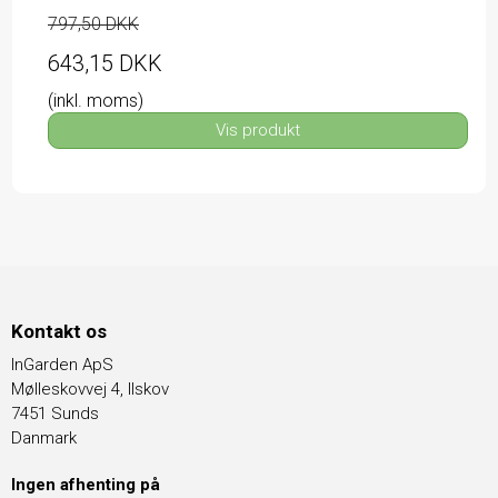
797,50 DKK
643,15 DKK
(inkl. moms)
Vis produkt
Kontakt os
InGarden ApS
Mølleskovvej 4, Ilskov
7451 Sunds
Danmark
Ingen afhenting på