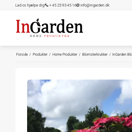
Lad os hjælpe dig!
+ 45 23 93 45 16
info@ingarden.dk
Forside
/
Produkter
/
Home Produkter
/
Blomsterkrukker
/
InGarden B