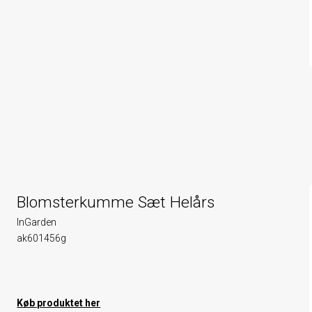
Blomsterkumme Sæt Helårs
InGarden
ak601456g
Køb produktet her