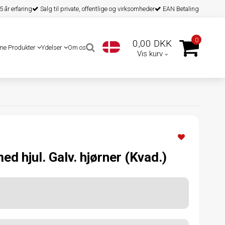
 år erfaring
Salg til private, offentlige og virksomheder
EAN Betaling
0
0,00 DKK
me Produkter
Ydelser
Om os
Vis kurv
 hjul. Galv. hjørner (Kvad.)