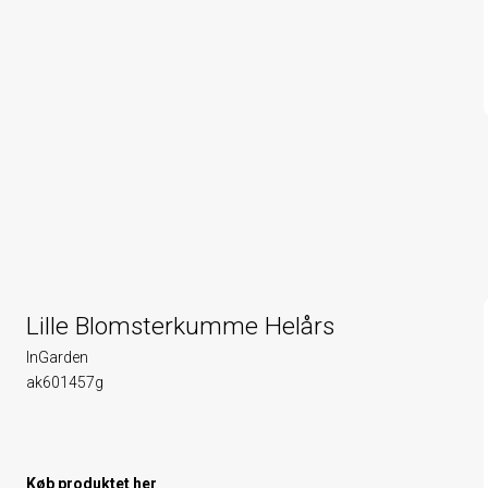
Lille Blomsterkumme Helårs
InGarden
ak601457g
Køb produktet her