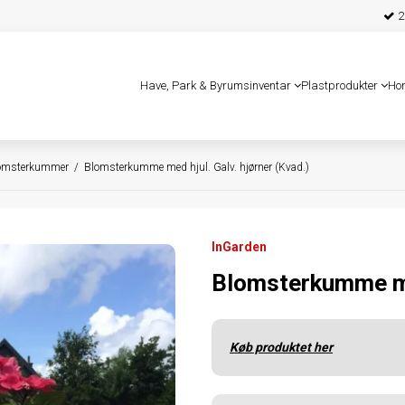
25
Have, Park & Byrumsinventar
Plastprodukter
Ho
lomsterkummer
/
Blomsterkumme med hjul. Galv. hjørner (Kvad.)
InGarden
Blomsterkumme med
Køb produktet her