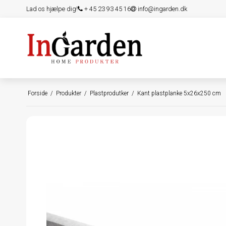
Lad os hjælpe dig!
+ 45 23 93 45 16
info@ingarden.dk
Forside
/
Produkter
/
Plastprodutker
/
Kant plastplanke 5x26x250 cm