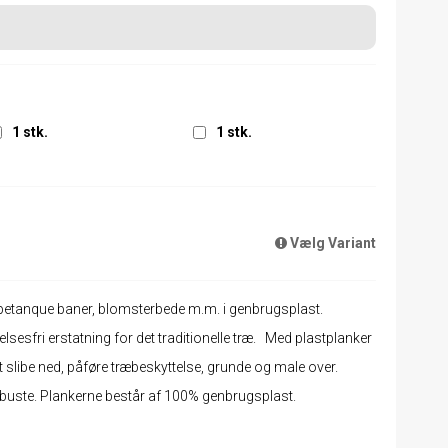
1 stk.
1 stk.
Vælg Variant
, petanque baner, blomsterbede m.m. i genbrugsplast.
lsesfri erstatning for det traditionelle træ. Med plastplanker
at slibe ned, påføre træbeskyttelse, grunde og male over.
buste. Plankerne består af 100% genbrugsplast.