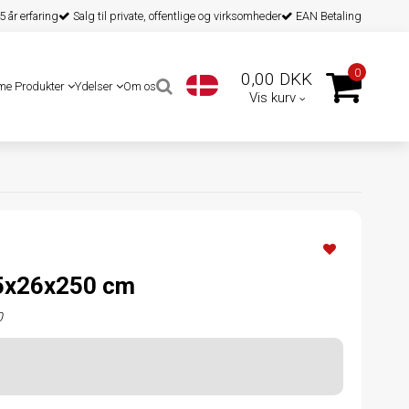
 år erfaring
Salg til private, offentlige og virksomheder
EAN Betaling
0
0,00 DKK
me Produkter
Ydelser
Om os
Vis kurv
 5x26x250 cm
0