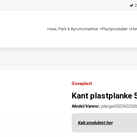
25
Have, Park & Byrumsinventar
Plastprodukter
Ho
Govaplast
Kant plastplanke
Model/Varenr.:
plecgs050260250
Køb produktet her