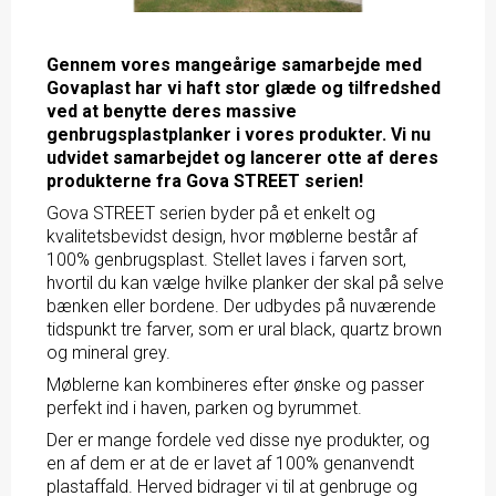
Gennem vores mangeårige samarbejde med
Govaplast har vi haft stor glæde og tilfredshed
ved at benytte deres massive
genbrugsplastplanker i vores produkter. Vi nu
udvidet samarbejdet og lancerer otte af deres
produkterne fra Gova STREET serien!
Gova STREET
serien byder på et enkelt og
kvalitetsbevidst design, hvor møblerne består af
100% genbrugsplast. Stellet laves i farven sort,
hvortil du kan vælge hvilke planker der skal på selve
bænken eller bordene. Der udbydes på nuværende
tidspunkt tre farver, som er ural black, quartz brown
og mineral grey.
Møblerne kan kombineres efter ønske og passer
perfekt ind i haven, parken og byrummet.
Der er mange fordele ved disse nye produkter, og
en af dem er at de er lavet af 100% genanvendt
plastaffald. Herved bidrager vi til at genbruge og