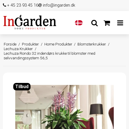
+ 45 23 93 45 16
info@ingarden.dk
Forside
/
Produkter
/
Home Produkter
/
Blomsterkrukker
/
Lechuza Krukker
/
Lechuza Rondo 32 indendørs krukke til blomster med
selvvandingssystem 56,5
Tilbud