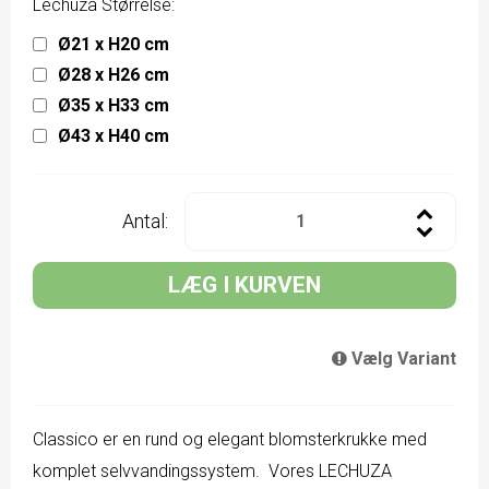
Lechuza Størrelse:
Ø21 x H20 cm
Ø28 x H26 cm
Ø35 x H33 cm
Ø43 x H40 cm
Antal:
LÆG I KURVEN
Vælg Variant
Classico er en rund og elegant blomsterkrukke med
komplet selvvandingssystem. Vores LECHUZA