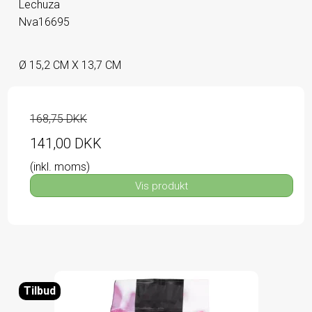
Lechuza
Nva16695
Ø 15,2 CM X 13,7 CM
168,75 DKK
141,00 DKK
(inkl. moms)
Vis produkt
Tilbud