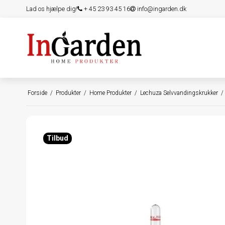
Lad os hjælpe dig!
+ 45 23 93 45 16
info@ingarden.dk
Forside
/
Produkter
/
Home Produkter
/
Lechuza Selvvandingskrukker
/
Tilbud