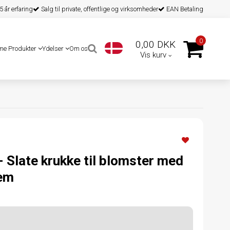
 år erfaring
Salg til private, offentlige og virksomheder
EAN Betaling
0
0,00 DKK
me Produkter
Ydelser
Om os
Vis kurv
- Slate krukke til blomster med
tem