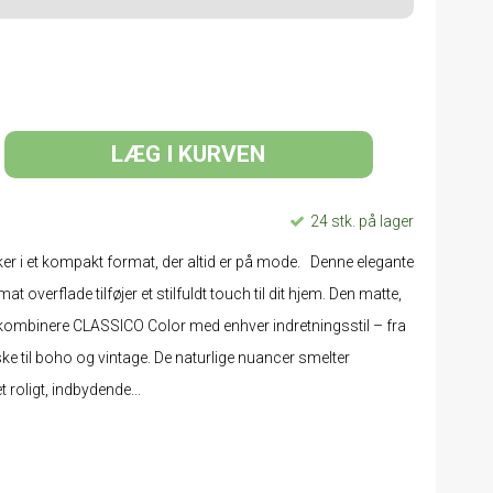
LÆG I KURVEN
24 stk. på lager
er i et kompakt format, der altid er på mode. Denne elegante
 overflade tilføjer et stilfuldt touch til dit hjem. Den matte,
at kombinere CLASSICO Color med enhver indretningsstil – fra
e til boho og vintage. De naturlige nuancer smelter
t roligt, indbydende...