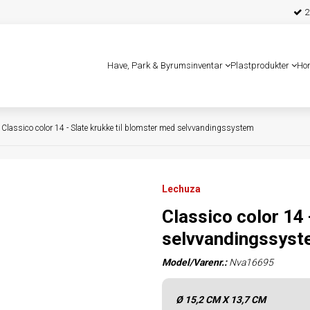
25
Have, Park & Byrumsinventar
Plastprodukter
Ho
Classico color 14 - Slate krukke til blomster med selvvandingssystem
Lechuza
Classico color 14 
selvvandingssys
Model/Varenr.:
Nva16695
Ø 15,2 CM X 13,7 CM