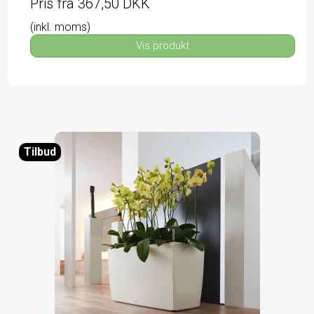
Pris fra
367,50 DKK
(inkl. moms)
Vis produkt
Tilbud