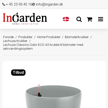
+ 45 23 93 45 16
info@ingarden.dk
Forside
/
Produkter
/
Home Produkter
/
Blomsterkrukker
/
Lechuza Krukker
/
Lechuza Classico Color ECO 43 krukke til blomster med
selvvandingssystem
Tilbud