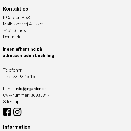
Kontakt os
InGarden ApS
Mølleskovvej 4, Ilskov
7451 Sunds
Danmark
Ingen afhenting på
adressen uden bestilling
Telefonnr.
+ 45 23 93 45 16
E-mail
CVR-nummer
:
36935847
Sitemap
Information