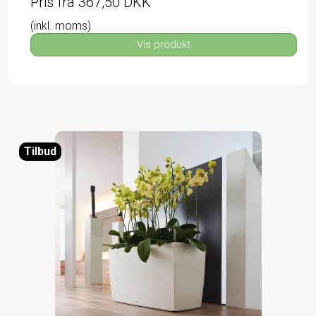
Pris fra
367,50 DKK
(inkl. moms)
Vis produkt
Tilbud