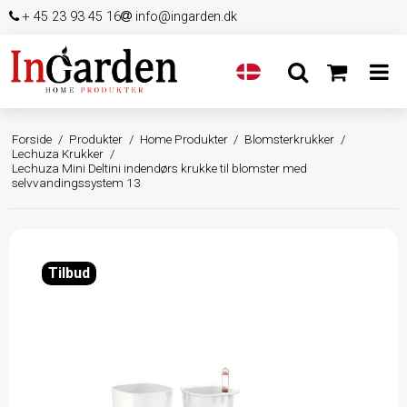
+ 45 23 93 45 16
info@ingarden.dk
Forside
/
Produkter
/
Home Produkter
/
Blomsterkrukker
/
Lechuza Krukker
/
Lechuza Mini Deltini indendørs krukke til blomster med
selvvandingssystem 13
Tilbud