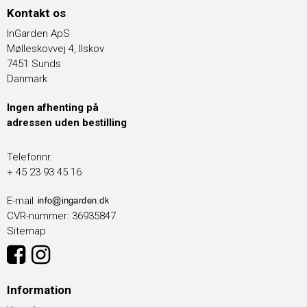
Kontakt os
InGarden ApS
Mølleskovvej 4, Ilskov
7451 Sunds
Danmark
Ingen afhenting på
adressen uden bestilling
Telefonnr.
+ 45 23 93 45 16
E-mail
CVR-nummer
:
36935847
Sitemap
Information