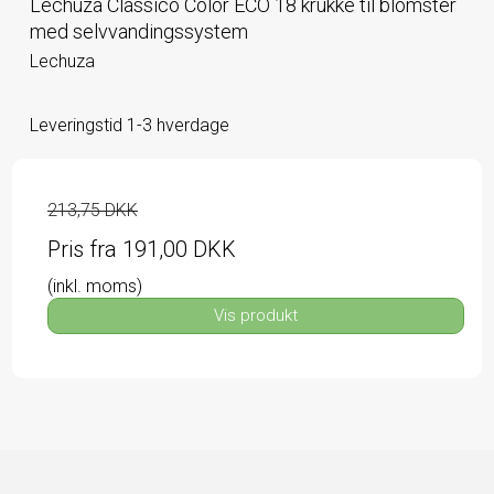
Lechuza Classico Color ECO 18 krukke til blomster
med selvvandingssystem
Lechuza
Leveringstid 1-3 hverdage
213,75 DKK
Pris fra
191,00 DKK
(inkl. moms)
Vis produkt