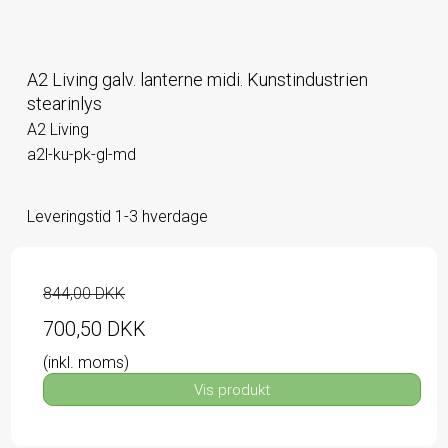
A2 Living galv. lanterne midi. Kunstindustrien
stearinlys
A2 Living
a2l-ku-pk-gl-md
Leveringstid 1-3 hverdage
844,00 DKK
700,50 DKK
(inkl. moms)
Vis produkt