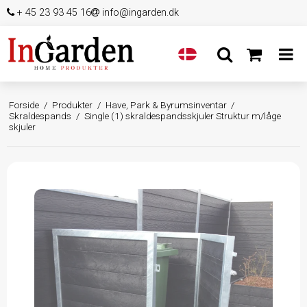
+ 45 23 93 45 16
info@ingarden.dk
Forside
/
Produkter
/
Have, Park & Byrumsinventar
/
Skraldespands
/
Single (1) skraldespandsskjuler Struktur m/låge
skjuler