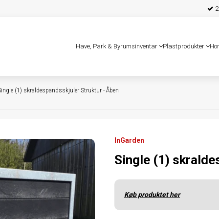
25
Have, Park & Byrumsinventar
Plastprodukter
Ho
Single (1) skraldespandsskjuler Struktur - Åben
InGarden
Single (1) skralde
Køb produktet her