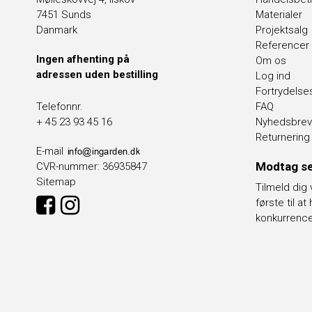
7451 Sunds
Materialer
Danmark
Projektsalg
Referencer
Ingen afhenting på
Om os
adressen uden bestilling
Log ind
Fortrydelse
FAQ
Telefonnr.
Nyhedsbrev
+ 45 23 93 45 16
Returnering
E-mail
Modtag se
CVR-nummer
:
36935847
Sitemap
Tilmeld dig
første til a
konkurrenc