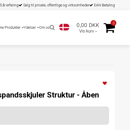
 år erfaring
Salg til private, offentlige og virksomheder
EAN Betaling
0
0,00 DKK
me Produkter
Ydelser
Om os
Vis kurv
spandsskjuler Struktur - Åben