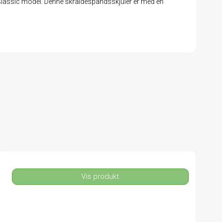
Classic model. Denne skraldespandsskjuler er med en
Vis produkt