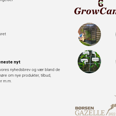
sret
neste nyt
 vores nyhedsbrev og vær bland de
t høre om nye produkter, tilbud,
er m.m.