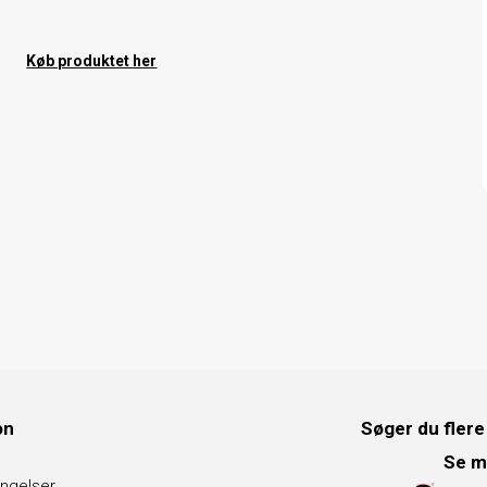
Køb produktet her
on
Søger du flere
Se m
ngelser