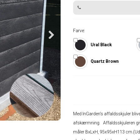
Farve:
Ural Black
Quartz Brown
Med InGarden's affaldsskjuler bliv
afskærmning. Affaldsskjuleren give
måler BxLxH, 95x95xH113 cm.(Udve