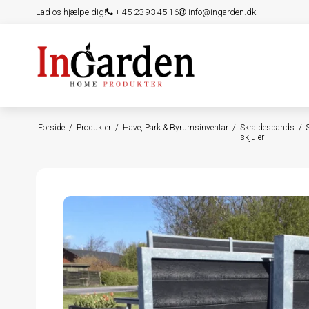
Lad os hjælpe dig!
+ 45 23 93 45 16
info@ingarden.dk
Forside
/
Produkter
/
Have, Park & Byrumsinventar
/
Skraldespands
/
skjuler