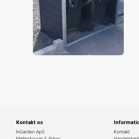
Kontakt os
Informati
InGarden ApS
Kontakt
Mølleskovvej 4, Ilskov
Handelsbeti