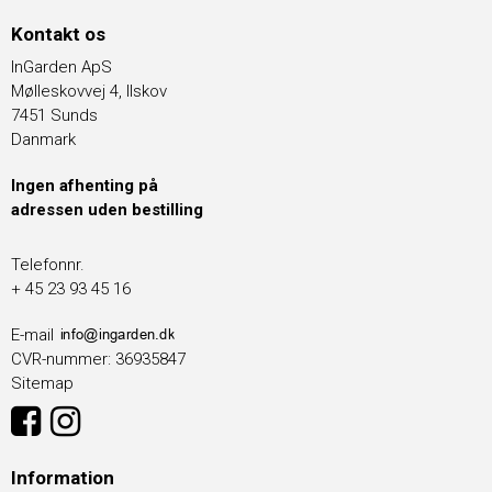
Kontakt os
InGarden ApS
Mølleskovvej 4, Ilskov
7451 Sunds
Danmark
Ingen afhenting på
adressen uden bestilling
Telefonnr.
+ 45 23 93 45 16
E-mail
CVR-nummer
:
36935847
Sitemap
Information