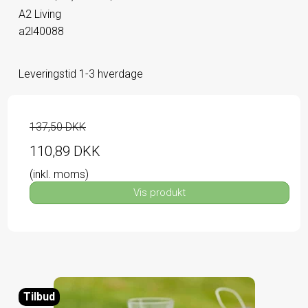
A2 Living
a2l40088
Leveringstid 1-3 hverdage
137,50 DKK
110,89 DKK
(inkl. moms)
Vis produkt
Tilbud