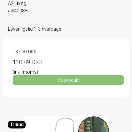
A2 Living
a2l40088
Leveringstid 1-3 hverdage
137,50 DKK
110,89 DKK
(inkl. moms)
Vis produkt
Tilbud