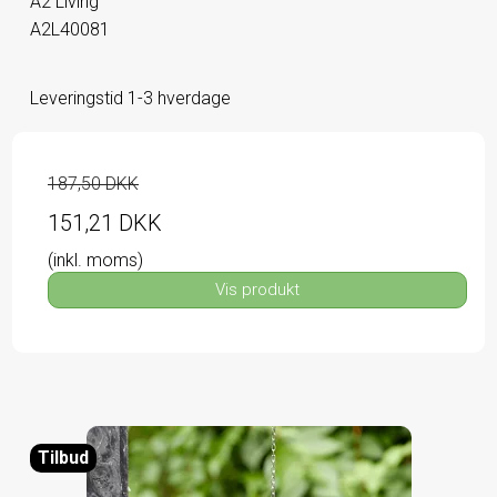
A2 Living
A2L40081
Leveringstid 1-3 hverdage
187,50 DKK
151,21 DKK
(inkl. moms)
Vis produkt
Tilbud