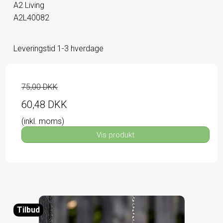
A2 Living
A2L40082
Leveringstid 1-3 hverdage
75,00 DKK
60,48 DKK
(inkl. moms)
Vis produkt
Tilbud