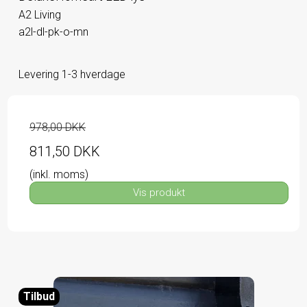
A2 Living
a2l-dl-pk-o-mn
Levering 1-3 hverdage
978,00 DKK
811,50 DKK
(inkl. moms)
Vis produkt
Tilbud