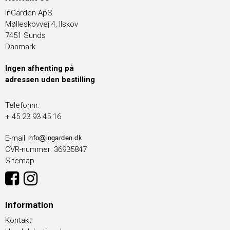
InGarden ApS
Mølleskovvej 4, Ilskov
7451 Sunds
Danmark
Ingen afhenting på
adressen uden bestilling
Telefonnr.
+ 45 23 93 45 16
E-mail
CVR-nummer
:
36935847
Sitemap
Information
Kontakt