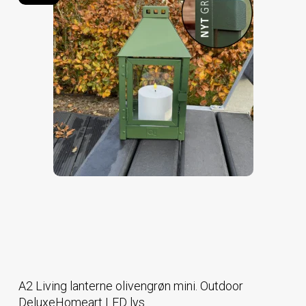
A2 Living lanterne olivengrøn mini. Outdoor
DeluxeHomeart LED lys