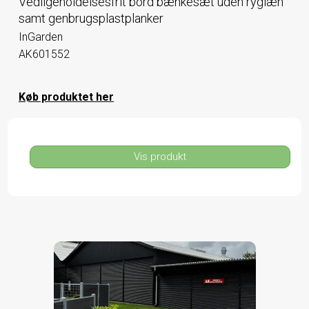
Vedligeholdelsesfrit bord bænkesæt uden ryglæn
samt genbrugsplastplanker
InGarden
AK601552
Køb produktet her
Vis produkt