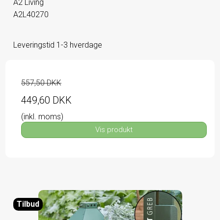
A2 Living
A2L40270
Leveringstid 1-3 hverdage
557,50 DKK
449,60 DKK
(inkl. moms)
Vis produkt
Tilbud