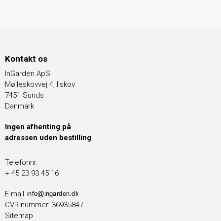
Kontakt os
InGarden ApS
Mølleskovvej 4, Ilskov
7451 Sunds
Danmark
Ingen afhenting på
adressen uden bestilling
Telefonnr.
+ 45 23 93 45 16
E-mail
CVR-nummer
:
36935847
Sitemap