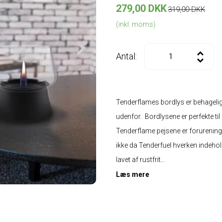
279,00 DKK
319,00 DKK
(inkl. moms)
Antal:
Tenderflames bordlys er behagelig
udenfor. Bordlysene er perfekte ti
Tenderflame pejsene er forureningsfr
ikke da Tenderfuel hverken indehol
lavet af rustfrit...
Læs mere