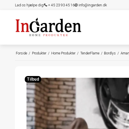
Lad os hjælpe dig!
+ 45 23 93 45 16
info@ingarden.dk
Forside
/
Produkter
/
Home Produkter
/
TenderFlame
/
Bordlys
/
Amary
Tilbud