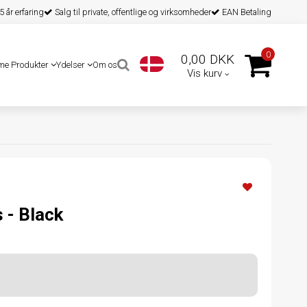
 år erfaring
Salg til private, offentlige og virksomheder
EAN Betaling
0
0,00 DKK
me Produkter
Ydelser
Om os
Vis kurv
 - Black