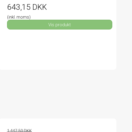
643,15 DKK
(inkl. moms)
Vis produkt
1.447,50 DKK