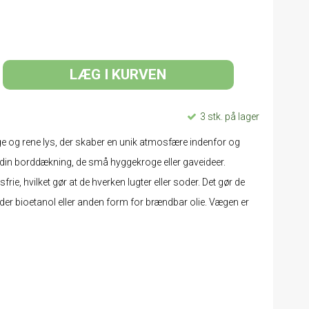
LÆG I KURVEN
3 stk. på lager
e og rene lys, der skaber en unik atmosfære indenfor og
l din borddækning, de små hyggekroge eller gaveideer.
ie, hvilket gør at de hverken lugter eller soder. Det gør de
der bioetanol eller anden form for brændbar olie. Vægen er