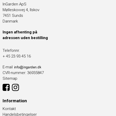
InGarden ApS
Mølleskovvej 4, Ilskov
7451 Sunds
Danmark
Ingen afhenting på
adressen uden bestilling
Telefonnr.
+ 45 23 93 45 16
E-mail
CVR-nummer
:
36935847
Sitemap
Information
Kontakt
Handelsbetingelser