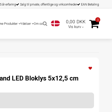
 år erfaring
Salg til private, offentlige og virksomheder
EAN Betaling
0
0,00 DKK
me Produkter
Ydelser
Om os
Vis kurv
and LED Bloklys 5x12,5 cm