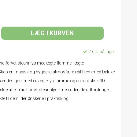
LÆG I KURVEN
7 stk. på lager
 farvet stearinlys med ægte flamme - ægte
Skab en magisk og hyggelig atmosfære i dit hjem med Deluxe
 er designet med en ægte lysflamme og en realistisk 3D-
lse af et traditionelt stearinlys - men uden de udfordringer,
kte til dem, der ønsker en praktisk og...