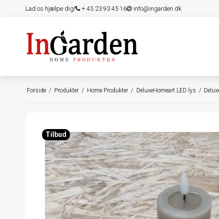
Lad os hjælpe dig!
+ 45 23 93 45 16
info@ingarden.dk
Forside
/
Produkter
/
Home Produkter
/
DeluxeHomeart LED lys
/
Delux
Tilbud