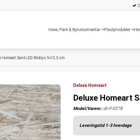
25
Have, Park & Byrumsinventar
Plastprodukter
Ho
e Homeart Sand LED Bloklys 5x12,5 cm
Deluxe Homeart
Deluxe Homeart S
Model/Varenr.:
dl-rf-0278
Leveringstid 1-3 hverdage