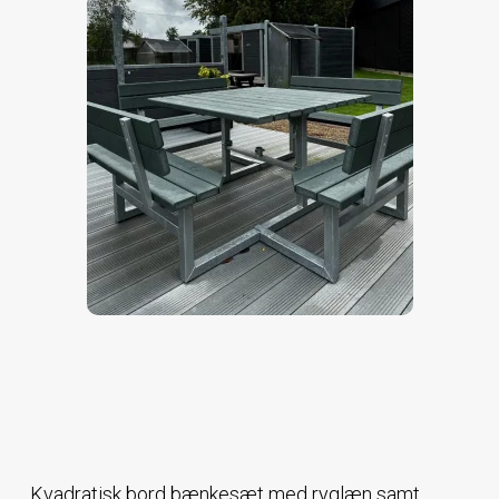
Kvadratisk bord bænkesæt med ryglæn samt