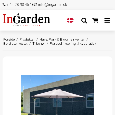
+ 45 23 93 45 16
info@ingarden.dk
Forside
/
Produkter
/
Have, Park & Byrumsinventar
/
Bord bænkesæt
/
Tilbehør
/
Parasol fiksering til kvadratisk