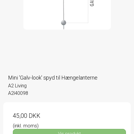
Mini 'Galv-look' spyd til Hængelanterne
A2 Living
A2l40098
45,00 DKK
(inkl. moms)
Vis produkt