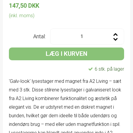
147,50 DKK
(inkl. moms)
Antal:
LÆG I KURVEN
6 stk. på lager
'Galv-look' lysestager med magnet fra A2 Living – sæt
med 3 stk. Disse stilrene lysestager i galvaniseret look
fra A2 Living kombinerer funktionalitet og æstetik på
elegant vis. De er udstyret med en diskret magnet i
bunden, hvilket gør dem ideelle til både udendørs og
indendørs brug – med eller uden magnetfunktion i spil.
Lysestagerne kan blandt andet anvendes inde i A2