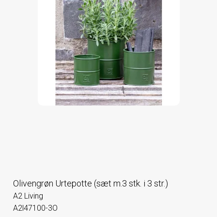
Olivengrøn Urtepotte (sæt m.3 stk. i 3 str.)
A2 Living
A2l47100-3O